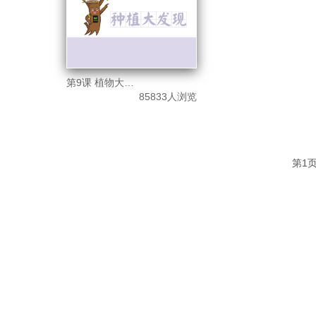
第9课 植物大发现
85833人浏览
第1