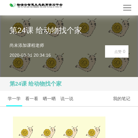
第24课 给动物找个家
尚未添加课程老师
0
点赞
2020-03-31 20:34:16
第24课 给动物找个家
学一学
看一看
晒一晒
说一说
我的笔记