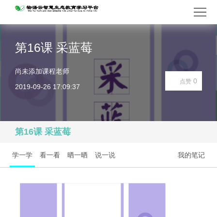
第16课 采蓝莓
尚未添加课程老师
0
点赞
2019-09-26 17:09:37
第16课 采蓝莓
学一学
看一看
晒一晒
说一说
我的笔记